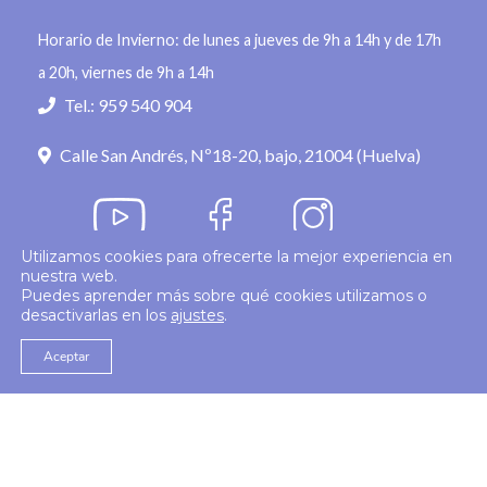
Horario de Invierno: de lunes a jueves de 9h a 14h y de 17h
a 20h, viernes de 9h a 14h
Tel.: 959 540 904
Calle San Andrés, Nº18-20, bajo, 21004 (Huelva)
Utilizamos cookies para ofrecerte la mejor experiencia en
nuestra web.
Política de privacidad
Puedes aprender más sobre qué cookies utilizamos o
desactivarlas en los
ajustes
.
© 2026
Colegio Enfermería Huelva
Politica de Cookies
Aviso Legal
Aceptar