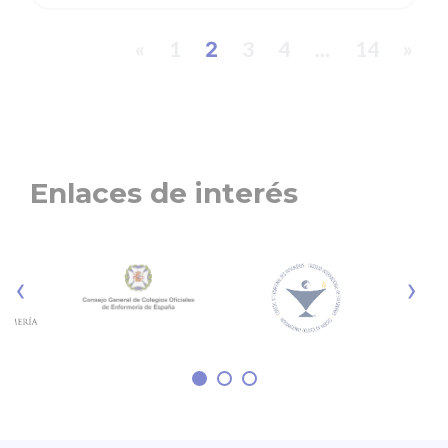
«
1
3
4
14
»
2
…
Enlaces de interés
‹
›