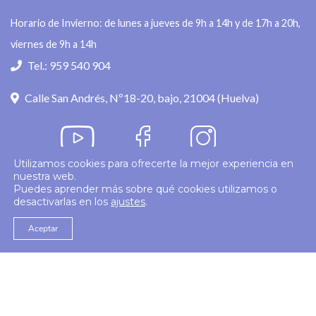
Horario de Invierno: de lunes a jueves de 9h a 14h y de 17h a 20h,
viernes de 9h a 14h
Tel.: 959 540 904
Calle San Andrés, Nº18-20, bajo, 21004 (Huelva)
Utilizamos cookies para ofrecerte la mejor experiencia en
nuestra web.
Política de privacidad
Puedes aprender más sobre qué cookies utilizamos o
desactivarlas en los
ajustes
.
© 2026
Colegio Enfermería Huelva
Politica de Cookies
Aviso Legal
Aceptar