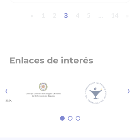
«
1
2
4
5
14
»
3
…
Enlaces de interés
‹
›