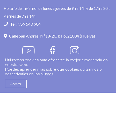
Horario de Invierno: de lunes a jueves de 9h a 14h y de 17h a 20h,
viernes de 9h a 14h
Tel.: 959 540 904
Calle San Andrés, Nº18-20, bajo, 21004 (Huelva)
Utilizamos cookies para ofrecerte la mejor experiencia en
nuestra web.
Política de privacidad
Puedes aprender más sobre qué cookies utilizamos o
desactivarlas en los
ajustes
.
© 2026
Colegio Enfermería Huelva
Politica de Cookies
Aviso Legal
Aceptar