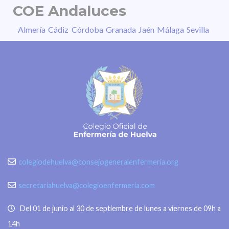
COE Andaluces
Almería
Cádiz
Córdoba
Granada
Jaén
Málaga
Sevilla
colegiodehuelva@consejogeneralenfermeria.org
secretariahuelva@colegioenfermeria.com
Del 01 de junio al 30 de septiembre de lunes a viernes de 09h a
14h