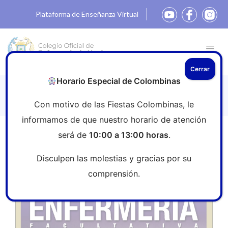
Plataforma de Enseñanza Virtual
Cerrar
Horario Especial de Colombinas
Enf. Fac. Andalucía Nº269
Con motivo de las Fiestas Colombinas, le
informamos de que nuestro horario de atención
será de
10:00 a 13:00 horas
.
Inicio
»
Revistas
»
Enf. Fac. Andalucía Nº269
Disculpen las molestias y gracias por su
comprensión.