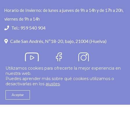
Horario de Invierno: de lunes a jueves de 9h a 14h y de 17h a 20h,
viernes de 9h a 14h
Tel.: 959 540 904
Calle San Andrés, Nº18-20, bajo, 21004 (Huelva)
Utilizamos cookies para ofrecerte la mejor experiencia en
nuestra web.
Política de privacidad
Puedes aprender más sobre qué cookies utilizamos o
desactivarlas en los
ajustes
.
© 2026
Colegio Enfermería Huelva
Politica de Cookies
Aviso Legal
Aceptar