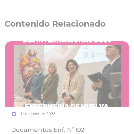
Contenido Relacionado
ia
Ver noticia
11 de junio de 2026
Documentos Enf. Nº102