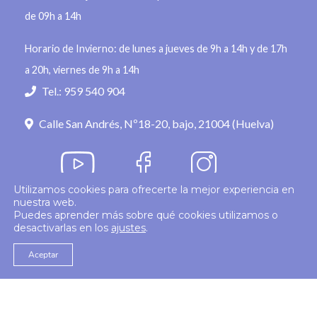
de 09h a 14h
Horario de Invierno: de lunes a jueves de 9h a 14h y de 17h
a 20h, viernes de 9h a 14h
Tel.: 959 540 904
Calle San Andrés, Nº18-20, bajo, 21004 (Huelva)
Utilizamos cookies para ofrecerte la mejor experiencia en
nuestra web.
Política de privacidad
Puedes aprender más sobre qué cookies utilizamos o
desactivarlas en los
ajustes
.
© 2026
Colegio Enfermería Huelva
Politica de Cookies
Aviso Legal
Aceptar