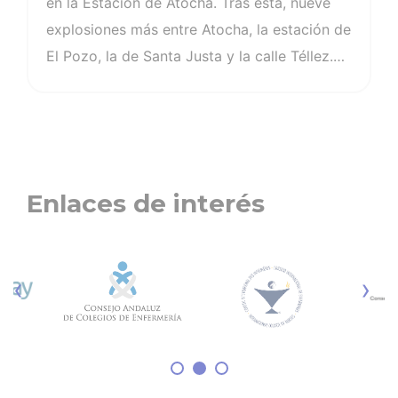
en la Estación de Atocha. Tras esta, nueve
explosiones más entre Atocha, la estación de
El Pozo, la de Santa Justa y la calle Téllez.
Estábamos ante el mayor atentado de
Europa. Un total de 193 muertos y casi
2.000 heridos completaron las cifras de los
conocidos atentados del 11 de marzo en
Madrid que cumplen ahora 20 años. La labor
Enlaces de interés
incansable de las enfermeras ese día fue
clave en la atención y traslado de heridos.
Gema Rodríguez trabajaba como enfermera
‹
›
en el Summa112 en 2004,…