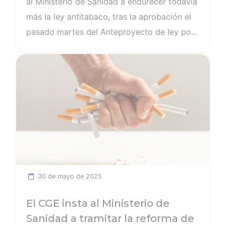
al Ministerio de Sanidad a endurecer todavía
más la ley antitabaco, tras la aprobación el
pasado martes del Anteproyecto de ley por
el que se modifica la Ley 28/2005, en el que
Ver noticia
se incluyen nuevas medidas frente al
tabaquismo y la regulación de productos
relacionados con el tabaco. Para la
institución que representa a los más de
353.000 enfermeros y enfermeras de
España, existe un punto que no contempla el
texto y que debería hacerlo: la prohibición
de fumar en los coches privados, sobre todo
30 de mayo de 2025
cuando viajen
El CGE insta al Ministerio de
Sanidad a tramitar la reforma de