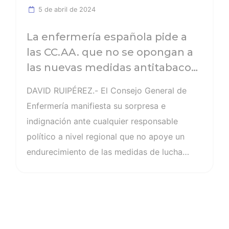
Raya. Desde el CGE también se solicita…
5 de abril de 2024
La enfermería española pide a
las CC.AA. que no se opongan a
las nuevas medidas antitabaco
del Ministerio de Sanidad
DAVID RUIPÉREZ.- El Consejo General de
Enfermería manifiesta su sorpresa e
indignación ante cualquier responsable
político a nivel regional que no apoye un
endurecimiento de las medidas de lucha
contra el tabaco, como es la prohibición de
fumar en el vehículo privado. Esta mañana
se debate en el seno del Consejo
Interterritorial de Sanidad -que reúne al
Ejecutivo central encarnado en el Ministerio