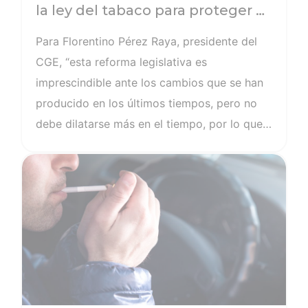
la ley del tabaco para proteger a
niños y adolescentes de los
Para Florentino Pérez Raya, presidente del
vaper y el humo en los coches
CGE, “esta reforma legislativa es
imprescindible ante los cambios que se han
producido en los últimos tiempos, pero no
debe dilatarse más en el tiempo, por lo que
es preciso que, de una vez, se inicie el
Ver noticia
trámite parlamentario”. “El Ministerio de
Sanidad ya ha manifestado su intención de
ampliar los espacios libres de humo, pero
debe ir más allá en sus propuestas. Entre
esas medidas seguimos apostando por la
prohibición de fumar en los coches, y más si
en ellos viajan niños y niñas”, subraya Pérez