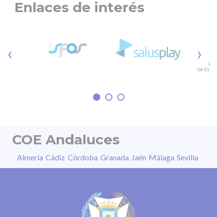
Enlaces de interés
de Sanidad y los consejeros y consejeras de
Sanidad de las 17 CC.AA.- distintas medidas
encaminadas a la lucha contra un hábito
‹
›
pernicioso como es el tabaquismo, una
acción crucial en materia de salud pública
que, al…
COE Andaluces
Almería
Cádiz
Córdoba
Granada
Jaén
Málaga
Sevilla