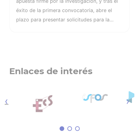
apuesta firme por la investigación, y tras el
éxito de la primera convocatoria, abre el
plazo para presentar solicitudes para la
segunda edición de su programa de ayudas
para enfermeras y enfermeros en periodo de
doctorando. Esta iniciativa es una de las
muchas que ha puesto en marcha la
Organización Colegial en los últimos años
Enlaces de interés
con el objetivo de potenciar, incentivar y
continuar avanzando en la investigación
enfermera.
‹
›