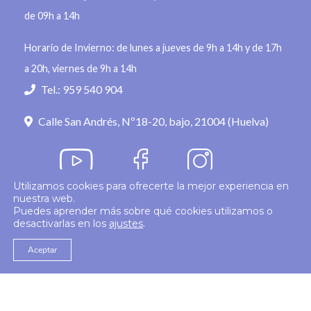
de 09h a 14h
Horario de Invierno: de lunes a jueves de 9h a 14h y de 17h
a 20h, viernes de 9h a 14h
Tel.: 959 540 904
Calle San Andrés, Nº18-20, bajo, 21004 (Huelva)
Utilizamos cookies para ofrecerte la mejor experiencia en
nuestra web.
Política de privacidad
Puedes aprender más sobre qué cookies utilizamos o
desactivarlas en los
ajustes
.
© 2026
Colegio Enfermería Huelva
Politica de Cookies
Aviso Legal
Aceptar