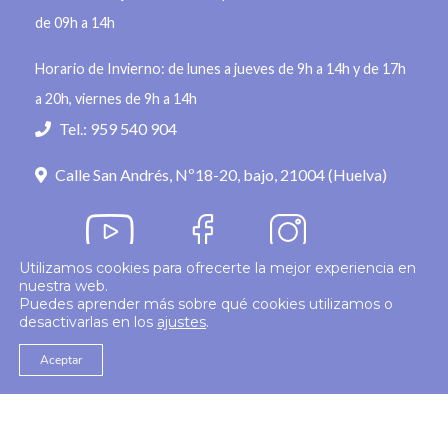
de 09h a 14h
Horario de Invierno: de lunes a jueves de 9h a 14h y de 17h
a 20h, viernes de 9h a 14h
Tel.: 959 540 904
Calle San Andrés, Nº18-20, bajo, 21004 (Huelva)
Utilizamos cookies para ofrecerte la mejor experiencia en
nuestra web.
Política de privacidad
Puedes aprender más sobre qué cookies utilizamos o
desactivarlas en los
ajustes
.
© 2026
Colegio Enfermería Huelva
Politica de Cookies
Aviso Legal
Aceptar