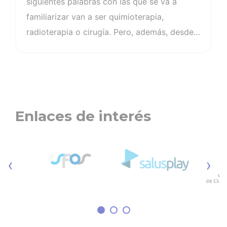
siguientes palabras con las que se va a
familiarizar van a ser quimioterapia,
radioterapia o cirugía. Pero, además, desde
hace un tiempo existe una terapia que tal y
como se ha demostrado en diferentes casos
consigue mejorar la supervivencia de los
pacientes. Esa es la terapia CAR-T, un tipo
de terapia génica en la que se modifican
Enlaces de interés
genéticamente los linfocitos T del propio
paciente para que ataquen y destruyan
células cancerosas.
‹
›