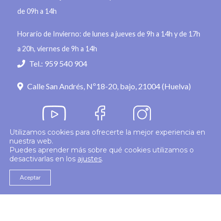
de 09h a 14h
Horario de Invierno: de lunes a jueves de 9h a 14h y de 17h
a 20h, viernes de 9h a 14h
Tel.: 959 540 904
Calle San Andrés, Nº18-20, bajo, 21004 (Huelva)
Utilizamos cookies para ofrecerte la mejor experiencia en
nuestra web.
Política de privacidad
Puedes aprender más sobre qué cookies utilizamos o
desactivarlas en los
ajustes
.
© 2026
Colegio Enfermería Huelva
Politica de Cookies
Aviso Legal
Aceptar