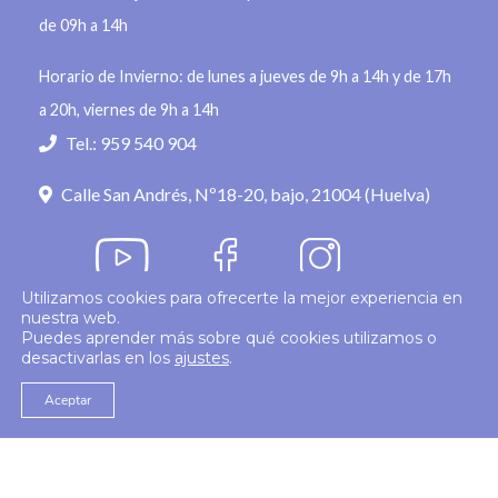
de 09h a 14h
Horario de Invierno: de lunes a jueves de 9h a 14h y de 17h
a 20h, viernes de 9h a 14h
Tel.: 959 540 904
Calle San Andrés, Nº18-20, bajo, 21004 (Huelva)
Utilizamos cookies para ofrecerte la mejor experiencia en
nuestra web.
Política de privacidad
Puedes aprender más sobre qué cookies utilizamos o
desactivarlas en los
ajustes
.
© 2026
Colegio Enfermería Huelva
Politica de Cookies
Aviso Legal
Aceptar