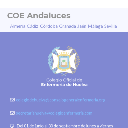
seguridad quirúrgica, pero todavía queda
mucho camino…
COE Andaluces
Almería
Cádiz
Córdoba
Granada
Jaén
Málaga
Sevilla
colegiodehuelva@consejogeneralenfermeria.org
secretariahuelva@colegioenfermeria.com
Del 01 de junio al 30 de septiembre de lunes a viernes