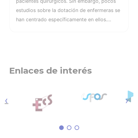
pacientes quirúrgicos. Sin embargo, pocos
estudios sobre la dotación de enfermeras se
han centrado específicamente en ellos.
Existe una creciente preocupación por la
calidad de la atención que reciben estos
pacientes y el aumento del coste
de complicaciones que son claramente
evitables, así como las estancias
Enlaces de interés
hospitalarias prolongadas o los reingresos.
Los pacientes en unidades quirúrgicas y UCI
tienen más probabilidades de experimentar
‹
›
daños y riesgos que son prevenibles. En la
actualidad, se han logrado muchos avances
en la atención perioperatoria, como el uso
generalizado de la lista de verificación de