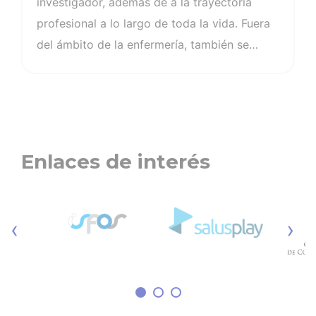
investigador, además de a la trayectoria
profesional a lo largo de toda la vida. Fuera
del ámbito de la enfermería, también se
quiere reconocer a quien más haya difundido
o potenciado la labor de las
enfermeras.Como explica Florentino Pérez
Raya, presidente del Consejo General de
Enfermería, “queremos premiar a quienes
Enlaces de interés
más destacan en el ejercicio profesional en
todos sus aspectos, elegidos por el resto de
sus compañeros”.La elección final de los
‹
›
ganadores de los II Premios Nacionales de
Enfermería del CGE será mixta: 50% la
votación del jurado…