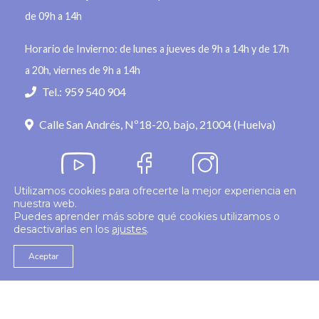
de 09h a 14h
Horario de Invierno: de lunes a jueves de 9h a 14h y de 17h
a 20h, viernes de 9h a 14h
Tel.: 959 540 904
Calle San Andrés, Nº18-20, bajo, 21004 (Huelva)
Utilizamos cookies para ofrecerte la mejor experiencia en
nuestra web.
Política de privacidad
Puedes aprender más sobre qué cookies utilizamos o
desactivarlas en los
ajustes
.
© 2026
Colegio Enfermería Huelva
Politica de Cookies
Aviso Legal
Aceptar