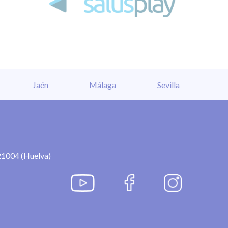
Jaén
Málaga
Sevilla
21004 (Huelva)