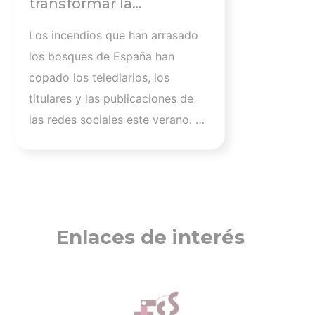
transformar la
ecoansiedad en motor
Los incendios que han arrasado
de cambio
los bosques de España han
copado los telediarios, los
titulares y las publicaciones de
las redes sociales este verano. Lo
mismo pasó con la DANA que
asoló la Comunidad Valencia el
pasado mes de octubre de 2024,
o con cada víctima mortal del
calor cada vez más insoportable
Enlaces de interés
de la época estival. Habitamos un
planeta en el que los desastres
naturales están a la orden del día
y, muchas veces, la exposición