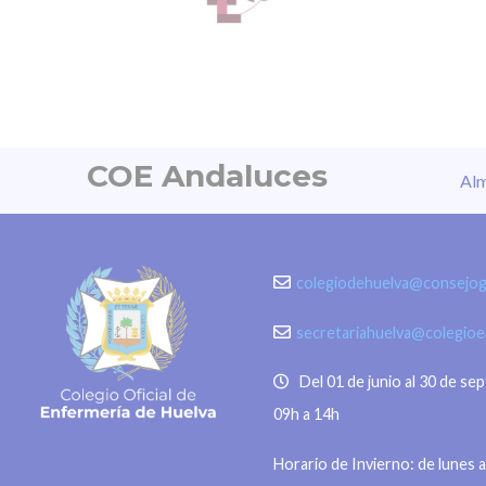
constante a estos eventos, y esa
sensación de no poder hacer
nada desde nuestra
individualidad, desembocan en la
denominada ecoansiedad.
COE Andaluces
Alm
Cuando hablamos de
ecoansiedad lo hacemos…
colegiodehuelva@consejog
secretariahuelva@colegio
Del 01 de junio al 30 de se
09h a 14h
Horario de Invierno: de lunes a