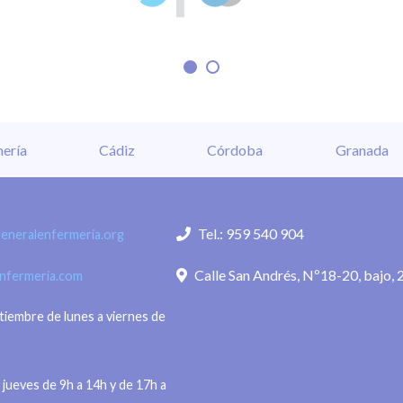
ería
Cádiz
Córdoba
Granada
Tel.: 959 540 904
eneralenfermeria.org
Calle San Andrés, Nº18-20, bajo, 
enfermeria.com
ptiembre de lunes a viernes de
 jueves de 9h a 14h y de 17h a