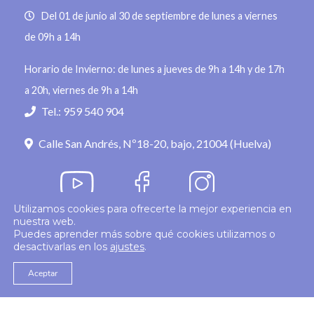
Del 01 de junio al 30 de septiembre de lunes a viernes
de 09h a 14h
Horario de Invierno: de lunes a jueves de 9h a 14h y de 17h
a 20h, viernes de 9h a 14h
Tel.: 959 540 904
Calle San Andrés, Nº18-20, bajo, 21004 (Huelva)
Utilizamos cookies para ofrecerte la mejor experiencia en
nuestra web.
Política de privacidad
Puedes aprender más sobre qué cookies utilizamos o
desactivarlas en los
ajustes
.
© 2026
Colegio Enfermería Huelva
Politica de Cookies
Aviso Legal
Aceptar