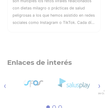
son múltiples los retos virales relacionados
con dietas milagro o prácticas de salud
peligrosas a los que hemos asistido en redes
sociales como Instagram o TikTok. Cada día
son más los desafíos de salud no
supervisados, la ingesta dañina de
suplementos e incluso medicamentos que
prometen bajadas de peso “milagrosas”. Las
redes sociales se han convertido en un pozo
Enlaces de interés
de la desinformación altamente dañino, y ya
son muy pocos los que toman decisiones
clínicas basadas en la evidencia de un
‹
›
profesional sanitario, dejándose llevar así
por la viralidad del contenido.