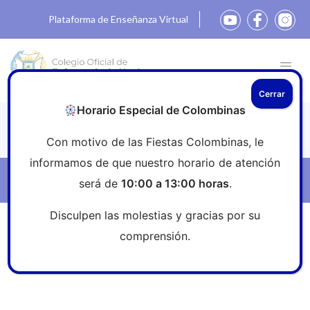
Plataforma de Enseñanza Virtual
Cerrar
Horario Especial de Colombinas
Noticias
Con motivo de las Fiestas Colombinas, le
informamos de que nuestro horario de atención
Filtros
será de
10:00 a 13:00 horas
.
Disculpen las molestias y gracias por su
Inicio
»
Sala de prensa
»
El CGE advierte de los peligros
comprensión.
de las “dietas de las princesas Disney”