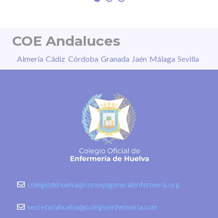
COE Andaluces
Almería
Cádiz
Córdoba
Granada
Jaén
Málaga
Sevilla
colegiodehuelva@consejogeneralenfermeria.org
secretariahuelva@colegioenfermeria.com