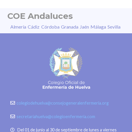
conocimiento, la divulgación y…
COE Andaluces
Almería
Cádiz
Córdoba
Granada
Jaén
Málaga
Sevilla
colegiodehuelva@consejogeneralenfermeria.org
secretariahuelva@colegioenfermeria.com
Del 01 de junio al 30 de septiembre de lunes a viernes