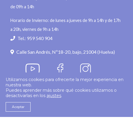
de 09h a 14h
Horario de Invierno: de lunes a jueves de 9h a 14h y de 17h
a 20h, viernes de 9h a 14h
Tel.: 959 540 904
Calle San Andrés, Nº18-20, bajo, 21004 (Huelva)
Utilizamos cookies para ofrecerte la mejor experiencia en
nuestra web.
Política de privacidad
Puedes aprender más sobre qué cookies utilizamos o
desactivarlas en los
ajustes
.
© 2026
Colegio Enfermería Huelva
Politica de Cookies
Aviso Legal
Aceptar