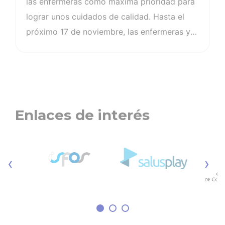
las enfermeras como máxima prioridad para
lograr unos cuidados de calidad. Hasta el
próximo 17 de noviembre, las enfermeras y
enfermeros que estén realizando su tesis
doctoral pueden solicitar una beca del
Consejo General de Enfermería, que cuenta
con una partida de más de 225.000
euros para este fin. Las enfermeras y
Enlaces de interés
enfermeros a menudo se encuentran con
múltiples obstáculos durante el largo
proceso para obtener el título de doctor.
‹
›
Los altos costes económicos, la falta de
tiempo o problemas de conciliación hacen
que las enfermeras no puedan contribuir con
todo su potencial a la generación de