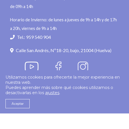
de 09h a 14h
Horario de Invierno: de lunes a jueves de 9h a 14h y de 17h
a 20h, viernes de 9h a 14h
Tel.: 959 540 904
Calle San Andrés, Nº18-20, bajo, 21004 (Huelva)
Utilizamos cookies para ofrecerte la mejor experiencia en
nuestra web.
Política de privacidad
Puedes aprender más sobre qué cookies utilizamos o
desactivarlas en los
ajustes
.
© 2026
Colegio Enfermería Huelva
Politica de Cookies
Aviso Legal
Aceptar