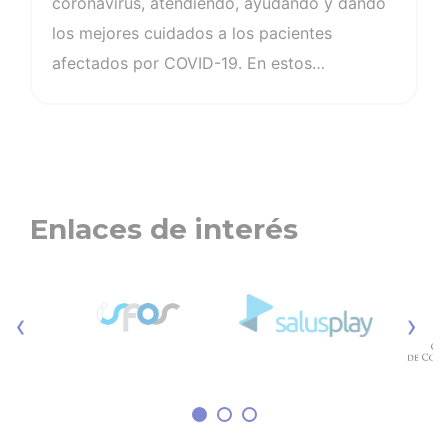
coronavirus, atendiendo, ayudando y dando
los mejores cuidados a los pacientes
afectados por COVID-19. En estos
momentos, ellas y ellos se han convertido en
un pilar fundamental del Sistema Nacional de
Salud y estas son sus historias en primera
persona… <<Click aquí>>
Enlaces de interés
‹
›