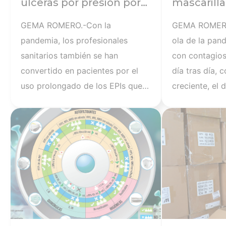
úlceras por presión por
mascarill
los EPIs
lugares ce
GEMA ROMERO.-Con la
GEMA ROMERO.
ventilado
pandemia, los profesionales
ola de la pan
sanitarios también se han
con contagios
convertido en pacientes por el
día tras día, 
uso prolongado de los EPIs que
creciente, el
han provocado lesiones por
nuevas cepas 
Ver noticia
fricción, por presión y también
duda del cont
por humedad, que han sufrido el
a través de lo
54% de los sanitarios. Y es que el
necesario inc
uso prolongado de estos
medidas de pr
materiales de protección
el Consejo Ge
“conlleva secuelas detrás de las
cree primordia
orejas, en el tabique nasal o bien
y los profesio
cicatrices en la frente o en los
mascarillas au