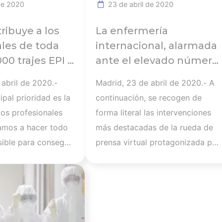
de 2020
23 de abril de 2020
mo FFP2- en
garantizar los dos metros de
res cerrados, poco
separación entre personas,
tribuye a los
La enfermería
con aglomeración de
excepto en los niños menores de
ales de toda
internacional, alarmada
l transporte
6 años o personas con
00 trajes EPI y
ante el elevado número
 especial en
patologías que lo desaconsejen.
ascarillas
de profesionales
 abril de 2020.-
Madrid, 23 de abril de 2020.- A
de haya más
Por este motivo, la Organización
sanitarios contagiados
ipal prioridad es la
continuación, se recogen de
de concurrir con
Colegial de Enfermería,…
por el coronavirus en
los profesionales
forma literal las intervenciones
adoras del virus…
España
vamos a hacer todo
más destacadas de la rueda de
sible para conseguir
prensa virtual protagonizada por
, de una vez por
el director general del Consejo
Ver noticia
erial necesario
Internacional de Enfermeras
estar su asistencia
(CIE), Howard Catton, desde
es con COVID-19 sin
Ginebra (Suiza) y del
e jugarse la vida y
vicesecretario general del