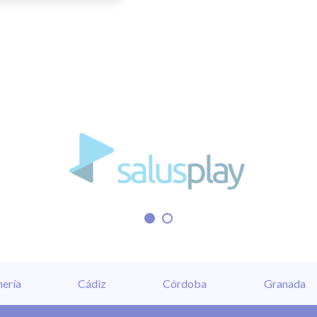
úsqueda activa de
de equipos de
ividual EPIs que se
posición de todos
s y colegidas, una
nistrados.
ería
Cádiz
Córdoba
Granada