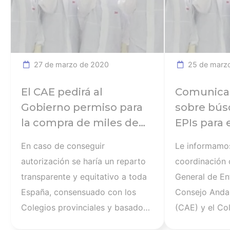
confirma el Ministerio de
la de los fami
Sanidad. Las mascarillas
conviven”. U
representan un elemento
sus colegiado
fundamental de barrera ante el
materializado
27 de marzo de 2020
25 de marzo
virus y sin embargo ha habido
Consejo Gener
dudas sobre si los profesionales
de España (C
El CAE pedirá al
Comunica
estaban usando las más
posicionamien
Gobierno permiso para
sobre bús
adecuadas a su nivel de
declaraciones
la compra de miles de
EPIs para
exposición, además de los lotes
comunicación,
mascarillas …
En caso de conseguir
Le informamo
fraudulentos que se han
presidente de
autorización se haría un reparto
coordinación 
interceptado. Con el objetivo de
transparente y equitativo a toda
General de En
que
España, consensuado con los
Consejo Anda
Colegios provinciales y basado
(CAE) y el Col
en parámetros justos y solidarios:
Enfermería de