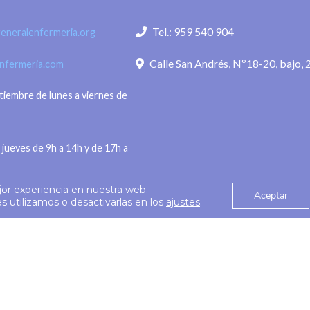
Tel.: 959 540 904
eneralenfermeria.org
Calle San Andrés, Nº18-20, bajo, 
enfermeria.com
ptiembre de lunes a viernes de
 jueves de 9h a 14h y de 17h a
jor experiencia en nuestra web.
Aceptar
Política de privac
 utilizamos o desactivarlas en los
ajustes
.