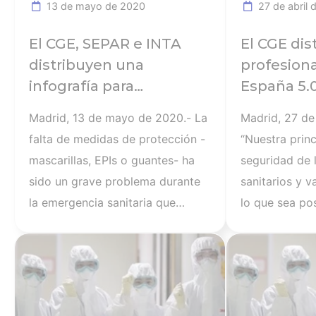
13 de mayo de 2020
27 de abril 
pómulos… cuando nos quitemos
conocidas co
las mascarillas veremos
aquellos luga
El CGE, SEPAR e INTA
El CGE dis
realmente las heridas de guerra”,
ventilados y 
distribuyen una
profesion
señalaba Justo Rueda, uno de los
gente –como e
infografía para
España 5.0
ponentes de la conferencia sobre
público-, y en
identificar la mascarilla
200.000 m
Madrid, 13 de mayo de 2020.- La
Madrid, 27 de
‘Lesiones cutáneas asociadas al
aquellos don
adecuada ante el
FFP2
falta de medidas de protección -
“Nuestra princ
uso de EPI’
probabilidad 
COVID-19
mascarillas, EPIs o guantes- ha
seguridad de 
personas port
sido un grave problema durante
sanitarios y 
la emergencia sanitaria que
lo que sea po
atraviesa nuestro país que se ha
que dispongan
Ver noticia
traducido en contagios masivos
todas, del mat
entre los profesionales sanitarios
para poder pr
estimado en una cifra varias
a los pacient
veces superior de la que
que tengan qu