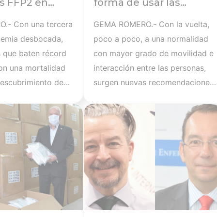
as FFP2 en
forma de usar las
rrados y poco
mascarillas en la
- Con una tercera
GEMA ROMERO.- Con la vuelta,
s
población
demia desbocada,
poco a poco, a una normalidad
 que baten récord
con mayor grado de movilidad e
con una mortalidad
interacción entre las personas,
 descubrimiento de
surgen nuevas recomendaciones
y cuando ya nadie
y normas para la población. Un
Ver noticia
Ver not
agio del COVID-19
cambio importante –en una
s aerosoles, se hace
sociedad occidental poco
rementar las
familiarizada con su uso- afecta
otección. Por ello,
a las mascarillas. El Gobierno ha
neral de Enfermería
ordenado su obligatoriedad a la
l que “la población
hora de salir de casa, tanto en
nales utilicen
espacios cerrados como en la
tofiltrantes -
calle cuando no se puedan