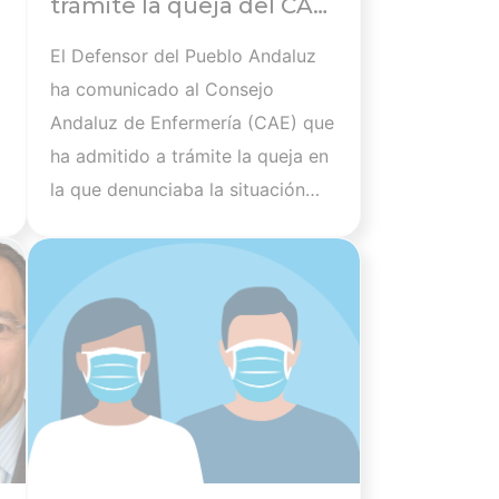
trámite la queja del CAE
por la falta de
El Defensor del Pueblo Andaluz
materiales de
ha comunicado al Consejo
protección para las
Andaluz de Enfermería (CAE) que
enfermeras frente al
ha admitido a trámite la queja en
Covid-19 y requiere a los
la que denunciaba la situación
organismos
que atraviesan las enfermeras y
competentes
icia
Ver noticia
enfermeros que prestan sus
servicios en los centros públicos
y privados de la Comunidad
Autónoma por la falta de material
de protección adecuado en la
lucha contra el COVID-19, como
resultado de la nefasta gestión
de Gobierno y Junta en la crisis