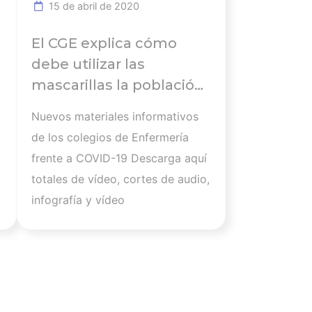
15 de abril de 2020
sanitaria derivada de la
pandemia. Además, en su escrito,
El CGE explica cómo
el Defensor del Pueblo Andaluz,
debe utilizar las
Jesús Maeztu, informa a la
mascarillas la población
corporación enfermera que
para evitar más
Nuevos materiales informativos
atendiendo a la queja interpuesta,
contagios por un mal
de los colegios de Enfermería
uso
frente a COVID-19 Descarga aquí
totales de vídeo, cortes de audio,
infografía y vídeo