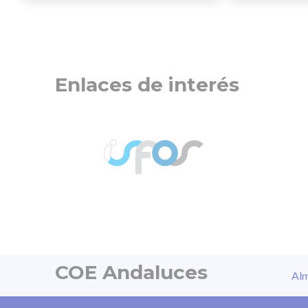
número de contagiados y
estamos en b
pacientes hospitalizados,
proveedores 
necesidades asistenciales, total
protección ind
de profesionales, etc.
pondrán a dis
Enlaces de interés
los colegiado
vez sean sumi
COE Andaluces
Alm