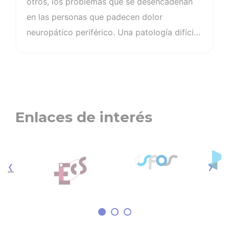
otros, los problemas que se desencadenan
en las personas que padecen dolor
neuropático periférico. Una patología difícil
de identificar que según la Sociedad
Española de Neurología (SEN), padecen más
de tres millones de personas en España y un
77% lo padece de forma crónica. La
complejidad y características clínicas del
Enlaces de interés
dolor neuropático periférico hacen difícil su
identificación, pudiendo pasar desapercibido
y, por lo tanto, infratratado. Para mejorar su
‹
›
abordaje y facilitar un diagnóstico temprano,
el Consejo General de Enfermería -a través
de su Instituto de Investigación y…