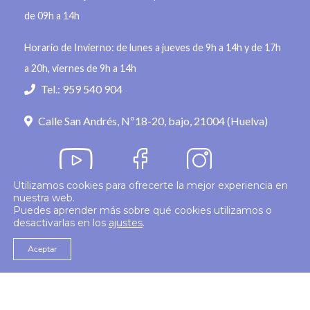
de 09h a 14h
Horario de Invierno: de lunes a jueves de 9h a 14h y de 17h
a 20h, viernes de 9h a 14h
Tel.: 959 540 904
Calle San Andrés, Nº18-20, bajo, 21004 (Huelva)
Utilizamos cookies para ofrecerte la mejor experiencia en
nuestra web.
Política de privacidad
Puedes aprender más sobre qué cookies utilizamos o
desactivarlas en los
ajustes
.
© 2026
Colegio Enfermería Huelva
Politica de Cookies
Aviso Legal
Aceptar