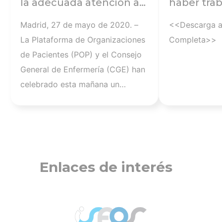
la adecuada atención al
haber trab
pac. crónico y la calidad
equipos d
Madrid, 27 de mayo de 2020. –
<<Descarga a
del SNS …
frente a l
La Plataforma de Organizaciones
Completa>>
mayoría s
de Pacientes (POP) y el Consejo
gestión de
General de Enfermería (CGE) han
las CC.AA.
celebrado esta mañana un
encuentro virtual para
intercambiar experiencias y
analizar la situación que están
viviendo pacientes y enfermeras
como consecuencia de la
Enlaces de interés
pandemia por COVID-19. Han
participado Carina Escobar y
María Gálvez, presidenta y
directora de la Plataforma, y