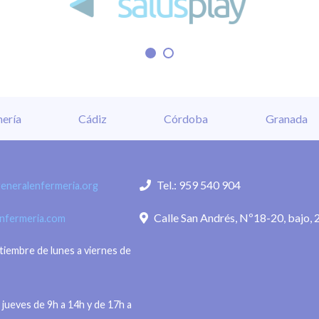
ería
Cádiz
Córdoba
Granada
Tel.: 959 540 904
eneralenfermeria.org
Calle San Andrés, Nº18-20, bajo, 
enfermeria.com
ptiembre de lunes a viernes de
 jueves de 9h a 14h y de 17h a