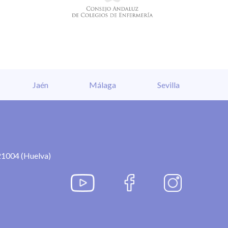
Jaén
Málaga
Sevilla
21004 (Huelva)