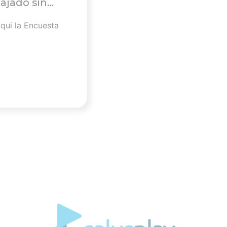
ajado sin
e protección
qui la Encuesta
a pandemia y la
uspende la
l Gobierno y