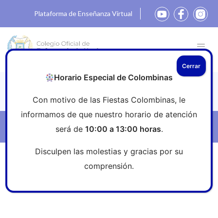
Plataforma de Enseñanza Virtual
Cerrar
Horario Especial de Colombinas
Noticias
Con motivo de las Fiestas Colombinas, le
informamos de que nuestro horario de atención
Filtros
será de
10:00 a 13:00 horas
.
Disculpen las molestias y gracias por su
Inicio
»
Sala de prensa
»
reconocidas en los III Premios
comprensión.
Nacionales de Enfermería del CGE