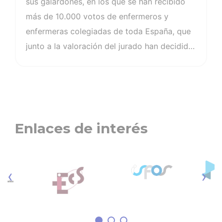
sus galardones, en los que se han recibido
más de 10.000 votos de enfermeros y
enfermeras colegiadas de toda España, que
junto a la valoración del jurado han decidido
los ganadores, procedentes de Zaragoza,
Huelva, Tarragona, Cáceres y Alicante. En
estos premios se ha reconocido la labor
enfermera en los ámbitos asistencial, gestor,
docente e investigador, además de a la
Enlaces de interés
trayectoria profesional a lo largo de toda la
vida y a la persona ajena a la enfermería que
ha mostrado un apoyo explícito a la
‹
›
profesión. “Tenemos que valorar el altísimo
nivel que ha…