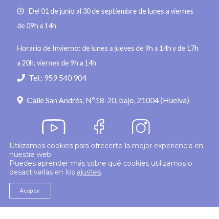
Del 01 de junio al 30 de septiembre de lunes a viernes
de 09h a 14h
Horario de Invierno: de lunes a jueves de 9h a 14h y de 17h
a 20h, viernes de 9h a 14h
Tel.: 959 540 904
Calle San Andrés, Nº18-20, bajo, 21004 (Huelva)
Utilizamos cookies para ofrecerte la mejor experiencia en
nuestra web.
Política de privacidad
Puedes aprender más sobre qué cookies utilizamos o
desactivarlas en los
ajustes
.
© 2026
Colegio Enfermería Huelva
Politica de Cookies
Aviso Legal
Aceptar