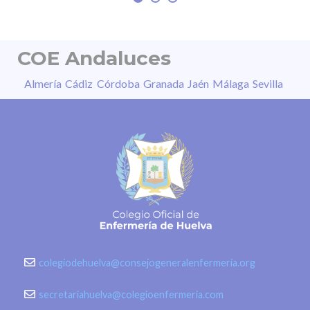
COE Andaluces
Almería
Cádiz
Córdoba
Granada
Jaén
Málaga
Sevilla
colegiodehuelva@consejogeneralenfermeria.org
secretariahuelva@colegioenfermeria.com