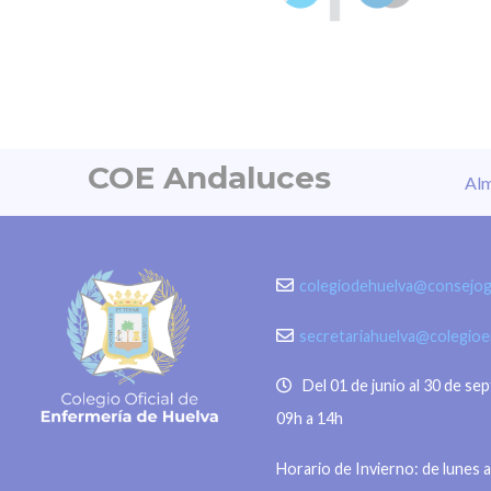
legado de San Juan de Dios
incluye invitación a la cena del
programa. Un Coloquio diseñado
para explorar la figura y obra de
nuestro patrón no solo como…
COE Andaluces
Alm
colegiodehuelva@consejog
secretariahuelva@colegio
Del 01 de junio al 30 de se
09h a 14h
Horario de Invierno: de lunes a