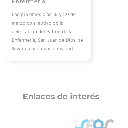
Enfermería.
Los próximos días 19 y 20 de
marzo con motivo de la
celebración del Patrón de la
Enfermería, San Juan de Dios, se
llevará a cabo una actividad
formativa que une historia y
vanguardia en los cuidados. Una
actividad que contará con rigor
científico y perspectiva histórica.
En definitiva, un espacio de
Enlaces de interés
intercambio y comunicación
sobre la hospitalidad, esencia de
la profesión. La participación en
este VI Coloquio sobre la figura y