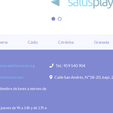
ería
Cádiz
Córdoba
Granada
Tel.: 959 540 904
eneralenfermeria.org
Calle San Andrés, Nº18-20, bajo, 
enfermeria.com
ptiembre de lunes a viernes de
 jueves de 9h a 14h y de 17h a