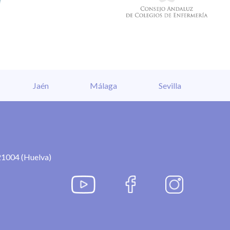
Jaén
Málaga
Sevilla
21004 (Huelva)