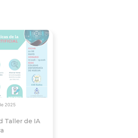
Ver noticia
de 2025
d Taller de IA
va