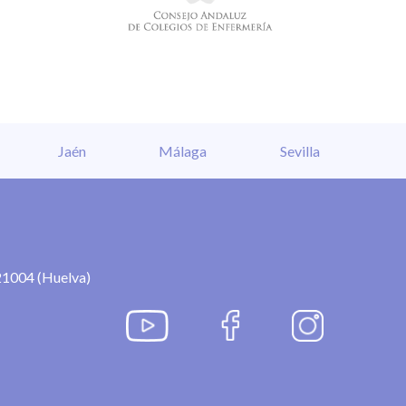
Jaén
Málaga
Sevilla
21004 (Huelva)