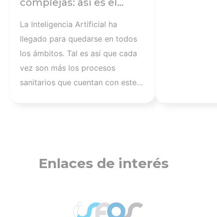
complejas: así es el
futuro
La Inteligencia Artificial ha
llegado para quedarse en todos
los ámbitos. Tal es así que cada
vez son más los procesos
sanitarios que cuentan con este
recurso como ayuda y
complemento a la insustituible
presencia de los profesionales.
Con el objetivo de integrar la IA
en la curación de heridas
Enlaces de interés
complejas, José Manuel Rosendo,
supervisor de Procesos y
Cuidados de Enfermería y
responsable de la Unidad Clínica