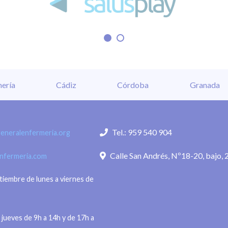
ería
Cádiz
Córdoba
Granada
Tel.: 959 540 904
eneralenfermeria.org
Calle San Andrés, Nº18-20, bajo, 
enfermeria.com
ptiembre de lunes a viernes de
 jueves de 9h a 14h y de 17h a