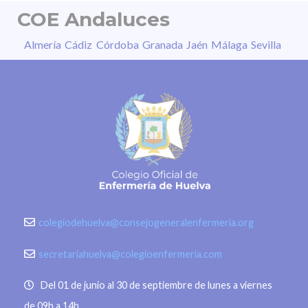
COE Andaluces
Almería
Cádiz
Córdoba
Granada
Jaén
Málaga
Sevilla
colegiodehuelva@consejogeneralenfermeria.org
secretariahuelva@colegioenfermeria.com
Del 01 de junio al 30 de septiembre de lunes a viernes
de 09h a 14h