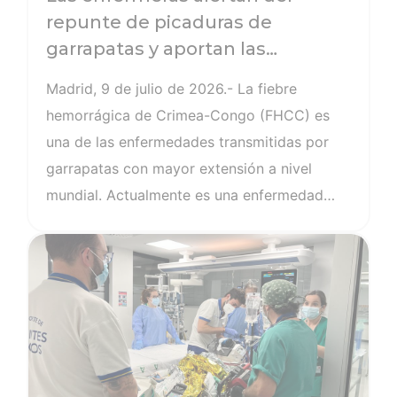
repunte de picaduras de
garrapatas y aportan las
medidas más eficaces para
Madrid, 9 de julio de 2026.- La fiebre
evitar las enfermedades
hemorrágica de Crimea-Congo (FHCC) es
derivadas
una de las enfermedades transmitidas por
garrapatas con mayor extensión a nivel
mundial. Actualmente es una enfermedad
emergente en países de Europa oriental, tal
Ver noticia
y como indicaba el Ministerio de Sanidad en
el último informe de evaluación de riesgo y
detección de casos de esta enfermedad. En
España conviven diferentes tipos de estos
parásitos. En los últimos años su presencia
ha tenido cierta relevancia debido al