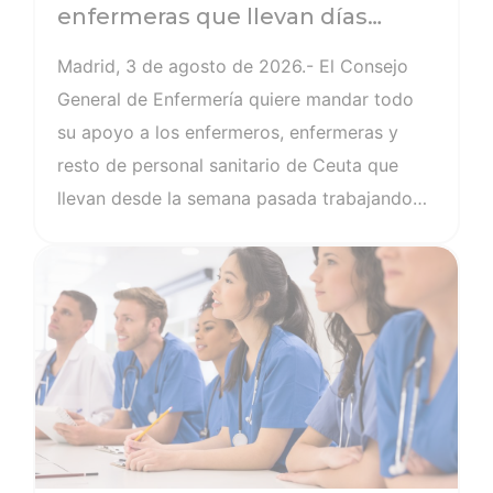
enfermeras que llevan días
trabajando para atender a
Madrid, 3 de agosto de 2026.- El Consejo
los afectados de la crisis
General de Enfermería quiere mandar todo
migratoria de Ceuta y recuerda
su apoyo a los enfermeros, enfermeras y
la importancia de cuidar a los
resto de personal sanitario de Ceuta que
profesionales
llevan desde la semana pasada trabajando
de manera incansable para cuidar y atender
Ver noticia
a todos los afectados en la crisis migratoria
de la frontera. Desde el organismo que
regula la profesión de las más de 358.000
enfermeras y enfermeros de España han
agradecido su labor y han pedido
tranquilidad para la población, cuya atención
está garantizada, tal y como ha expresado el