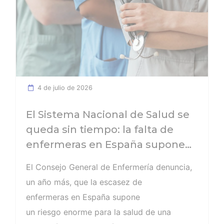
con el objetivo de reforzar el cuidado de la
salud mental de los profesionales de
Enfermería, un colectivo sometido
diariamente a una elevada presión
asistencial y emocional. Gracias a este
programa, las enfermeras onubenses podrán
4 de julio de 2026
acceder de forma rápida, confidencial y
sencilla a consultas psicológicas online
El Sistema Nacional de Salud se
impartidas por profesionales especializados
queda sin tiempo: la falta de
en…
enfermeras en España supone
un riesgo enorme para la salud
El Consejo General de Enfermería denuncia,
de toda la población
un año más, que la escasez de
enfermeras en España supone
un riesgo enorme para la salud de una