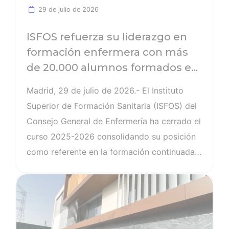
propio Colegio de Enfermería de la ciudad
29 de julio de 2026
autónoma, liderado por Rosa María
Fuentes.
ISFOS refuerza su liderazgo en
formación enfermera con más
de 20.000 alumnos formados en
el curso 2025-2026
Madrid, 29 de julio de 2026.- El Instituto
Superior de Formación Sanitaria (ISFOS) del
Consejo General de Enfermería ha cerrado el
curso 2025-2026 consolidando su posición
como referente en la formación continuada
de enfermería en España, con un balance
Ver noticia
marcado por el crecimiento, la innovación y
la apuesta decidida por la capacitación
digital. En total más de 20.909 alumnos se
han formado en alguna de sus más de 320