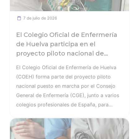
creciente aumento de sus picaduras, pero
especialmente por la reciente alerta por
7 de julio de 2026
transmisión de la FHCC en la provincia de
Salamanca.
El Colegio Oficial de Enfermería
de Huelva participa en el
proyecto piloto nacional de
atención psicológica online para
El Colegio Oficial de Enfermería de Huelva
enfermeras
(COEH) forma parte del proyecto piloto
nacional puesto en marcha por el Consejo
General de Enfermería (CGE), junto a varios
colegios profesionales de España, para
ofrecer un servicio de atención psicológica
Ver noticia
online dirigido exclusivamente a enfermeras
y enfermeros colegiados. Esta iniciativa nace