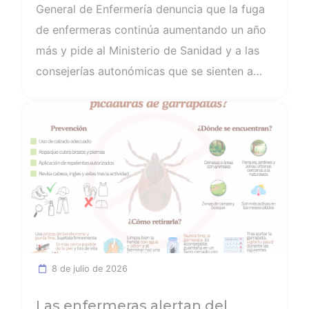
General de Enfermería denuncia que la fuga
crecen un 20%
de enfermeras continúa aumentando un año
más y pide al Ministerio de Sanidad y a las
consejerías autonómicas que se sienten a
trabajar en este tema de manera inmediata
Ver noticia
porque “nos encontramos en un momento
crítico para el Sistema Nacional de Salud”.
Los datos de 2025 reflejan que 1.356
enfermeras y enfermeros pidieron el
certificado de buena conducta (documento
que solicitan desde los países extranjeros
para poder trabajar allí), lo que supone casi
un 20% más que las 1.134 peticiones que se
8 de julio de 2026
registraron en 2024.
Las enfermeras alertan del