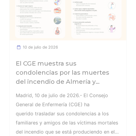
pidieron el certificado de buena conducta
(documento que solicitan desde los países
extranjeros para poder trabajar allí), lo que
supone casi un 20% más que las 1.134
peticiones que se registraron en 2024.
10 de julio de 2026
El CGE muestra sus
condolencias por las muertes
del incendio de Almería y
recuerda las pautas a seguir en
Madrid, 10 de julio de 2026.- El Consejo
el caso de encontrarse cerca de
General de Enfermería (CGE) ha
un fuego
querido trasladar sus condolencias a los
familiares y amigos de las víctimas mortales
del incendio que se está produciendo en el