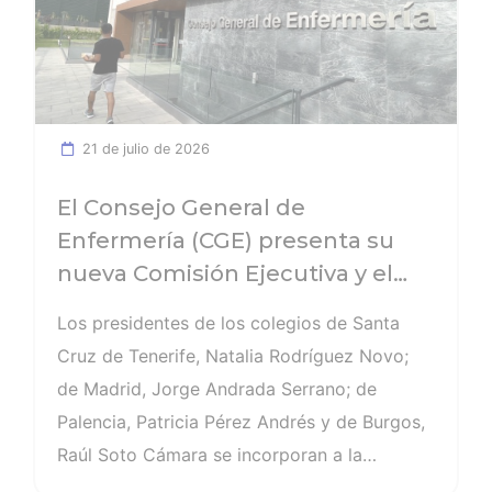
actividades formativas adaptadas a las
necesidades reales de la profesión
enfermera. Además, las previsiones apuntan
a que este 2026 se cerrará con 625
21 de julio de 2026
actividades y más de 34.600 alumnos, lo que
supone un importante salto cuantitativo y
El Consejo General de
cualitativo en su actividad formativa.
Enfermería (CGE) presenta su
nueva Comisión Ejecutiva y el
Pleno que lucharán por el
Los presidentes de los colegios de Santa
desarrollo de la profesión en los
Cruz de Tenerife, Natalia Rodríguez Novo;
próximos años
de Madrid, Jorge Andrada Serrano; de
Palencia, Patricia Pérez Andrés y de Burgos,
Raúl Soto Cámara se incorporan a la
Comisión Ejecutiva en los cargos de