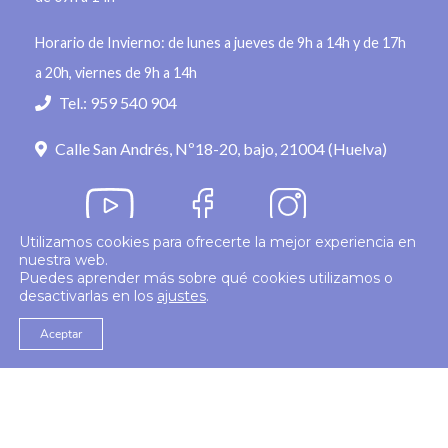
Horario de Invierno: de lunes a jueves de 9h a 14h y de 17h
a 20h, viernes de 9h a 14h
Tel.: 959 540 904
Calle San Andrés, Nº18-20, bajo, 21004 (Huelva)
Utilizamos cookies para ofrecerte la mejor experiencia en
nuestra web.
Política de privacidad
Puedes aprender más sobre qué cookies utilizamos o
desactivarlas en los
ajustes
.
© 2026
Colegio Enfermería Huelva
Politica de Cookies
Aviso Legal
Aceptar