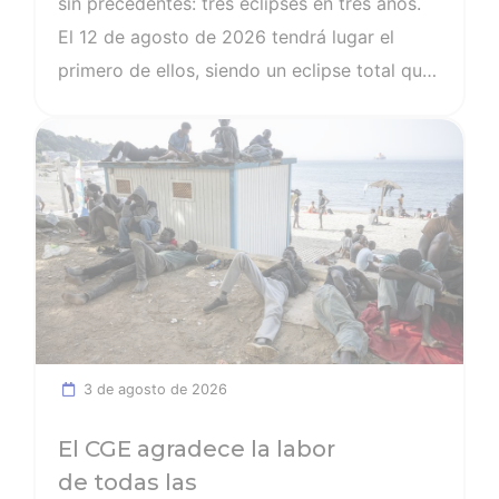
sin precedentes: tres eclipses en tres años.
El 12 de agosto de 2026 tendrá lugar el
primero de ellos, siendo un eclipse total que
será fácilmente observable. Tres fenómenos
Ver noticia
que no se repetirán en los próximos siglos.
La observación de estos eventos será
fascinante, pero la seguridad visual es un
factor crítico que preocupa a los expertos, y
la diferencia entre un recuerdo insuperable y
una lesión irreversible.
3 de agosto de 2026
El CGE agradece la labor
de todas las