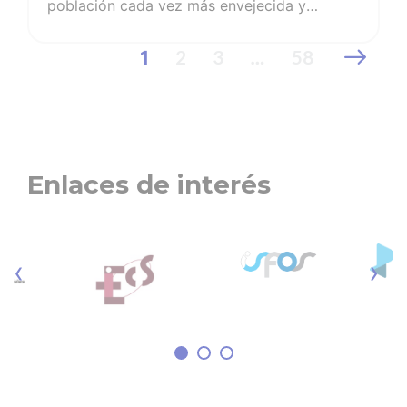
población cada vez más envejecida y
con enfermedades crónicas que necesitan
2
3
58
1
…
cuidados de profesionales expertos y pone
en jaque al Sistema Nacional de Salud. Lejos
de que la situación mejore, las cifras
españolas, con 6,45 enfermeras por cada
1.000 habitantes, se mantienen muy por
Enlaces de interés
debajo de la media europea, que cuenta con
8,12 enfermeras por cada 1.000 habitantes.
La OMS, la OCDE y la UE ya recopilan y
‹
›
homogeneizan la ratio por cada 1.000
habitantes. Estas ratios no ignoran la
relevancia de la complejidad de los
cuidados,