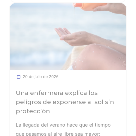
Ver noticia
vicepresidenta I, vicepresidente II,
vicepresidenta III y vicesecretario general,
respectivamente. Por su parte, Sara Herrero
Jaén, vocal el Colegio de Enfermería de
Madrid, será la nueva secretaria general del
CGE. El Pleno y la Comisión Ejecutiva del
Consejo General de Enfermería arrancan su
mandato con una intensa agenda para
20 de julio de 2026
septiembre en la que afrontar tanto mejoras
internas de la organización como…
Una enfermera explica los
peligros de exponerse al sol sin
protección
La llegada del verano hace que el tiempo
que pasamos al aire libre sea mayor: