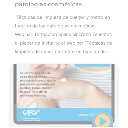
patologías cosméticas
Técnicas de limpieza de cuerpo y rostro en
función de las patologías cosméticas
Webinar: formación online síncrona Tenemos
el placer de invitarte al webinar “Técnicas de
limpieza de cuerpo y rostro en función de
las patologías cosméticas”, un encuentro
Ver noticia
organizado por ISFOS, el Instituto Superior
de Formación Sanitaria del Consejo General
de Enfermería, en colaboración con CeraVe,
que tendrá lugar el próximo martes 13 de
mayo de 16:00 a 17:30 CEST. La limpieza del
cuerpo y del rostro debe variar en función
del tipo de piel, para garantizar así los