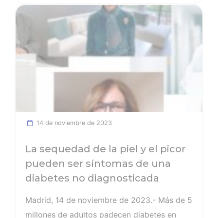
Ver noticia
(matrona). Sin embargo, si se implantase en
todo el ámbito nacional la consulta
preconcepcional, se podría proporcionar una
correcta atención sanitaria a la mujer antes
el embarazo, para garantizar que este sea
saludable, minimizar riesgos como la
diabetes gestacional y promover un parto
sin complicaciones. De tal forma que se
14 de noviembre de 2023
reduciría la tasa de cesáreas que
actualmente se realizan en
La sequedad de la piel y el picor
pueden ser síntomas de una
diabetes no diagnosticada
Madrid, 14 de noviembre de 2023.- Más de 5
millones de adultos padecen diabetes en