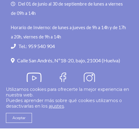
Del 01 de junio al 30 de septiembre de lunes a viernes
de 09h a 14h
Horario de Invierno: de lunes a jueves de 9h a 14h y de 17h
a 20h, viernes de 9h a 14h
Tel.: 959 540 904
Calle San Andrés, Nº18-20, bajo, 21004 (Huelva)
Utilizamos cookies para ofrecerte la mejor experiencia en
nuestra web.
Política de privacidad
Puedes aprender más sobre qué cookies utilizamos o
desactivarlas en los
ajustes
.
© 2026
Colegio Enfermería Huelva
Politica de Cookies
Aviso Legal
Aceptar