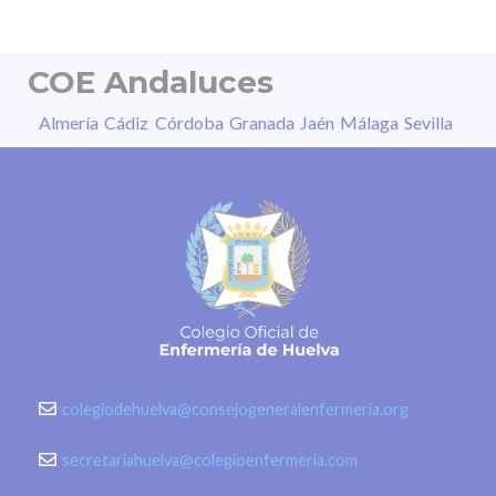
COE Andaluces
Almería
Cádiz
Córdoba
Granada
Jaén
Málaga
Sevilla
colegiodehuelva@consejogeneralenfermeria.org
secretariahuelva@colegioenfermeria.com