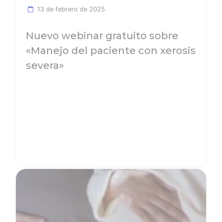
mejores resultados y evitar la aparición de
13 de febrero de 2025
efectos adversos. Asegurarse de que la
piel…
Nuevo webinar gratuito sobre
«Manejo del paciente con xerosis
severa»
Ver noticia