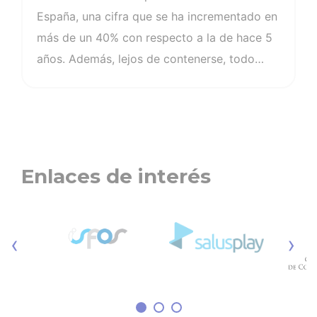
España, una cifra que se ha incrementado en
más de un 40% con respecto a la de hace 5
años. Además, lejos de contenerse, todo
apunta a que seguirá incrementándose,
llegando a duplicarse en 2050. Así, si a nivel
mundial hoy hablamos 521 millones de
pacientes, la cifra alcanzaría los 1.300
millones antes de tres décadas.
Enlaces de interés
‹
›